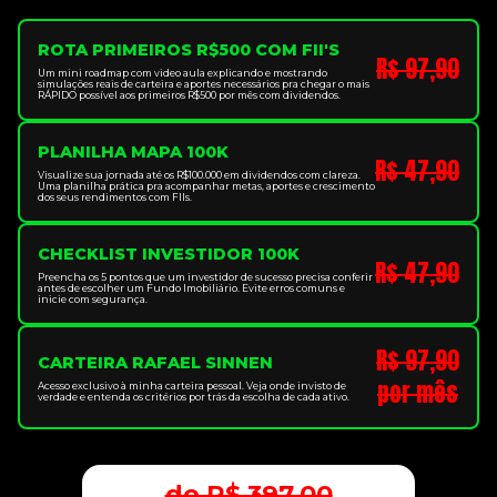
ROTA PRIMEIROS R$500 COM FII'S
R$ 97,90
Um mini roadmap com video aula explicando e mostrando
simulações reais de carteira e aportes necessários pra chegar o mais
RÁPIDO possível aos primeiros R$500 por mês com dividendos.
PLANILHA MAPA 100K
R$ 47,90
Visualize sua jornada até os R$100.000 em dividendos com clareza.
Uma planilha prática pra acompanhar metas, aportes e crescimento
dos seus rendimentos com FIIs.
CHECKLIST INVESTIDOR 100K
R$ 47,90
Preencha os 5 pontos que um investidor de sucesso precisa conferir
antes de escolher um Fundo Imobiliário. Evite erros comuns e
inicie com segurança.
R$ 97,90
CARTEIRA RAFAEL SINNEN
por mês
Acesso exclusivo à minha carteira pessoal. Veja onde invisto de
verdade e entenda os critérios por trás da escolha de cada ativo.
de R$ 397,00