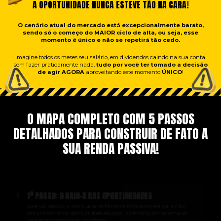
A OPORTUNIDADE NUNCA ESTEVE TÃO NA CARA!
O cenário atual do mercado está excepcionalmente barato,
sendo só o começo do MAIOR ciclo de alta, ou seja, esse
momento é único e não se repetirá tão cedo.
Imagine todos os meses seu salário, em dividendos caindo na sua conta,
sem fazer praticamente nada,
tudo por você ter tomado a decisão
de agir AGORA
aproveitando este momento
ÚNICO
!
O MAPA COMPLETO COM 5 PASSOS
DETALHADOS PARA CONSTRUIR DE FATO A
SUA RENDA PASSIVA!
1º PASSO: O RAIO-X DAS OPORTUNIDADES
1
Você vai descobrir como usar os filtros da forma correta para não
deixar nenhuma oportunidade escapar, ao mesmo tempo em que
você economiza horas de esforço.