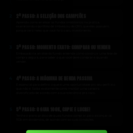
2º PASSO: A SELEÇÃO DOS CAMPEÕES
2
Aprenda como analisar os fundos imobiliários na prática,
examinando o portfólio de Imóveis ou de CRI’s que eles possuem,
porque será neles que você fará o seu investimento.
3º PASSO: MOMENTO EXATO: COMPRAR OU VENDER
3
Embasado na análise do fundo, entenda como construir uma tese de
compra segura, para saber o que você deve comprar e quando
vender.
4º PASSO: A MÁQUINA DE RENDA PASSIVA
4
É essencial para definir o que é uma oportunidade pro seu perfil e o
que não é. Saiba exatamente como montar uma carteira
diversificada de acordo com a sua tolerância pra risco.
5º PASSO: O GUIA 100K, COPIE E LUCRE!
5
Tenha o plano prático de quais fundos comprar para alcançar os
100k em dividendos, de acordo com as suas condições.