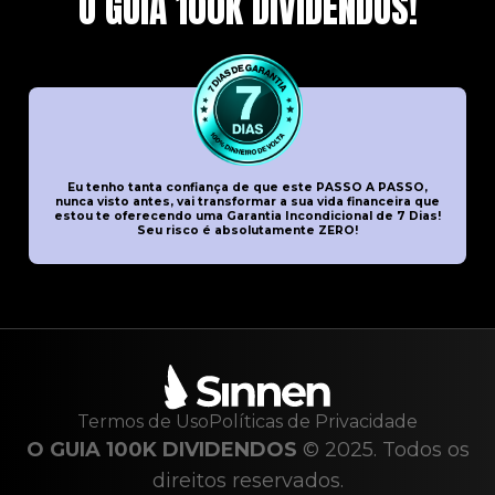
O GUIA 100K DIVIDENDOS!
Eu tenho tanta confiança de que este PASSO A PASSO,
nunca visto antes, vai transformar a sua vida financeira que
estou te oferecendo uma Garantia Incondicional de 7 Dias!
Seu risco é absolutamente ZERO!
Termos de Uso
Políticas de Privacidade
O GUIA 100K DIVIDENDOS
© 2025. Todos os
direitos reservados.