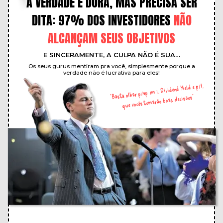
A VERDADE É DURA, MAS PRECISA SER
DITA: 97% DOS INVESTIDORES
NÃO
ALCANÇAM SEUS OBJETIVOS
E SINCERAMENTE, A CULPA NÃO É SUA…
Os seus gurus mentiram pra você, simplesmente porque a
verdade não é lucrativa para eles!
“Basta olhar p/vp em 1, Dividend Yield e p/l,
que vocês tomarão boas decisões”