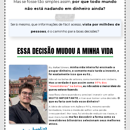
Mas se fosse tão simples assim,
por que todo mundo
não está nadando em dinheiro ainda?
Será mesmo, que informações de fácil acesso,
vista por milhões de
pessoas
, é o caminho para boas decisões?
ESSA DECISÃO MUDOU A MINHA VIDA
Eu, Rafael Sinnen,
minha vida inteira fui ensinado a
poupar dinheiro, e somente mais tarde a investir, e
foi exatamente isso que eu fiz…
Não só na bolsa de valores, como também em imóveis.
Mas a verdade é que assim como
97% dos
“investidores” na bolsa
,
eu não sabia a menor ideia do
que eu estava fazendo.
Isso ficou claro quando eu precisei investir um valor
MUITO IMPORTANTE
, e tive que tomar uma decisão.
O
que eu faria com todo esse dinheiro?
A ideia de colocar em Ações e FII’s, mesmo sendo
tentadora, trazia o medo de sofrer uma perda
irrecuperável. Por isso, fui atrás de reduzir os riscos, o
que mais tarde
me fez descobrir a forma como os
investidores bilionários selecionam seus melhores
ativos.
Buenos Aires, Argentina